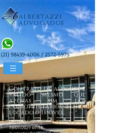
ALBERTAZZI
ADVOGADOS
(21) 98439-4006
/
2572-5975
Contrato de aluguel é
válido mesmo que
apenas um dos
coproprietários tenha
locado o imóvel
DECISÃO
19/01/2021 07:15