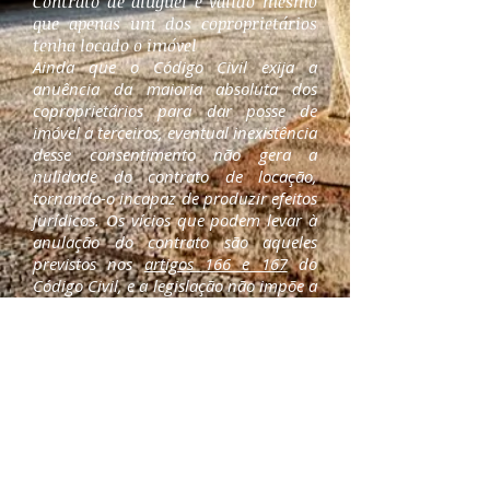
Contrato de aluguel é válido mesmo
que apenas um dos coproprietários
tenha locado o imóvel
​Ainda que o Código Civil exija a
anuência da maioria absoluta dos
coproprietários para dar posse de
imóvel a terceiros, eventual inexistência
desse consentimento não gera a
nulidade do contrato de locação,
tornando-o incapaz de produzir efeitos
jurídicos. Os vícios que podem levar à
anulação do contrato são aqueles
previstos nos
artigos 166 e 167
do
Código Civil, e a legislação não impõe a
obrigatoriedade da presença de todos
os proprietários no instrumento
locatício.
O entendimento foi fixado pela Terceira
Turma do Superior Tribunal de Justiça
(STJ) ao manter acórdão do Tribunal de
Justiça de São Paulo (TJSP) que
declarou a rescisão de contrato de